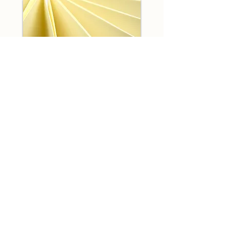
中身は鳥の子。見返しを含む表24面、
裏24面
、全48面です
​表紙に龍神様、裏表紙に摩耶夫人様の
絵をデザイン
オリジナル一筆箋